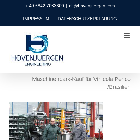
Zum
+ 49 6842 7083600
|
ch@hovenjuergen.com
Inhalt
IMPRESSUM
DATENSCHUTZERKLÄRUNG
springen
Maschinenpark-Kauf für Vinicola Perico
/Brasilien