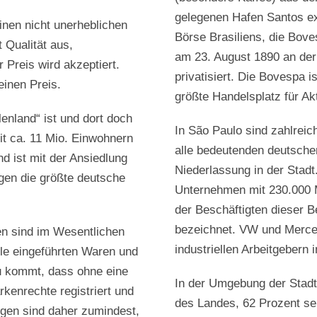
gelegenen Hafen Santos expo
nen nicht unerheblichen
Börse Brasiliens, die Bove
 Qualität aus,
am 23. August 1890 an de
 Preis wird akzeptiert.
privatisiert. Die Bovespa i
einen Preis.
größte Handelsplatz für Ak
lenland“ ist und dort doch
In São Paulo sind zahlreic
it ca. 11 Mio. Einwohnern
alle bedeutenden deutsche
d ist mit der Ansiedlung
Niederlassung in der Stad
en die größte deutsche
Unternehmen mit 230.000 M
der Beschäftigten dieser Be
bezeichnet. VW und Merce
en sind im Wesentlichen
industriellen Arbeitgebern i
alle eingeführten Waren und
zu kommt, dass ohne eine
In der Umgebung der Stadt
rkenrechte registriert und
des Landes, 62 Prozent se
gen sind daher zumindest,