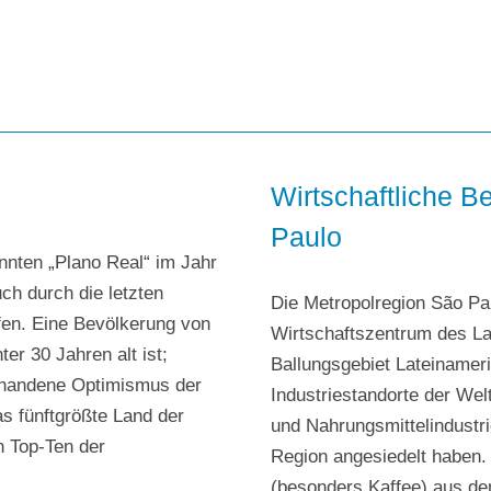
Wirtschaftliche 
Paulo
annten „Plano Real“ im Jahr
h durch die letzten
Die Metropolregion São Pau
fen. Eine Bevölkerung von
Wirtschaftszentrum des La
ter 30 Jahren alt ist;
Ballungsgebiet Lateinameri
orhandene Optimismus der
Industriestandorte der Wel
as fünftgrößte Land der
und Nahrungsmittelindustrie
n Top-Ten der
Region angesiedelt haben. 
(besonders Kaffee) aus d