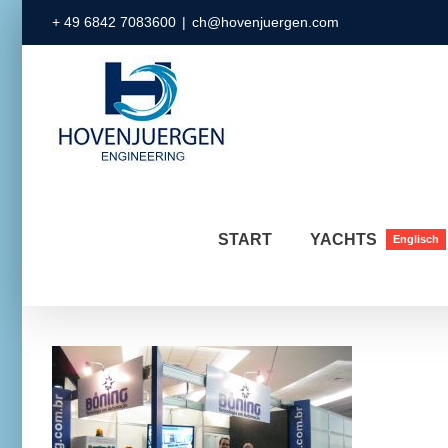
Zum
+ 49 6842 7083600
|
ch@hovenjuergen.com
Inhalt
springen
START
YACHTS
Englisch