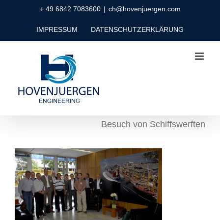
Zum
+ 49 6842 7083600
|
ch@hovenjuergen.com
Inhalt
IMPRESSUM
DATENSCHUTZERKLÄRUNG
springen
Besuch von Schiffswerften