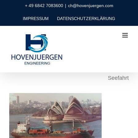
Zum
+ 49 6842 7083600
|
ch@hovenjuergen.com
Inhalt
IMPRESSUM
DATENSCHUTZERKLÄRUNG
springen
Seefahrt