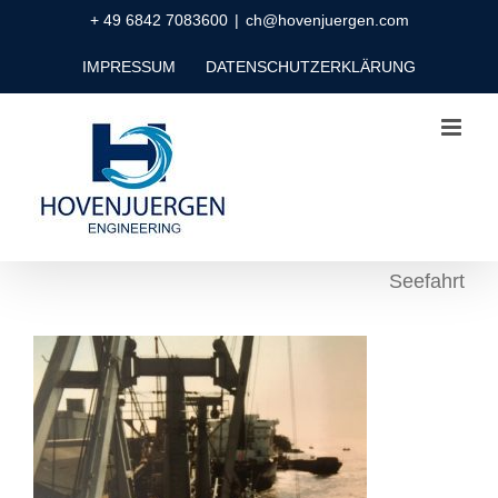
Zum
+ 49 6842 7083600
|
ch@hovenjuergen.com
Inhalt
IMPRESSUM
DATENSCHUTZERKLÄRUNG
springen
Seefahrt