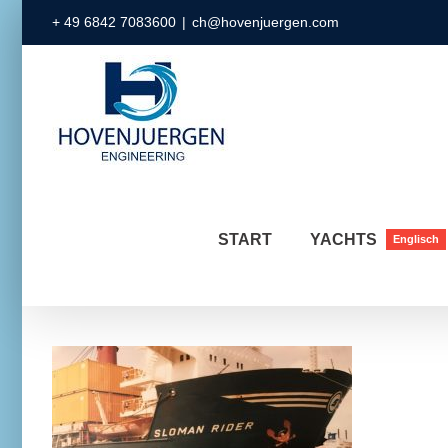
Zum
+ 49 6842 7083600
|
ch@hovenjuergen.com
Inhalt
springen
START
YACHTS
Englisch