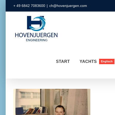
Zum
+ 49 6842 7083600
|
ch@hovenjuergen.com
Inhalt
springen
START
YACHTS
Englisch