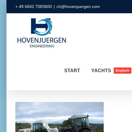
Zum
+ 49 6842 7083600
|
ch@hovenjuergen.com
Inhalt
springen
START
YACHTS
Englisch