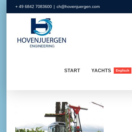
Zum
+ 49 6842 7083600
|
ch@hovenjuergen.com
Inhalt
springen
START
YACHTS
Englisch