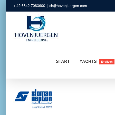
Zum
+ 49 6842 7083600
|
ch@hovenjuergen.com
Inhalt
springen
START
YACHTS
Englisch