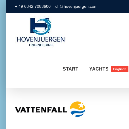
Zum
+ 49 6842 7083600
|
ch@hovenjuergen.com
Inhalt
springen
START
YACHTS
Englisch