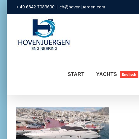
Zum
+ 49 6842 7083600
|
ch@hovenjuergen.com
Inhalt
springen
START
YACHTS
Englisch