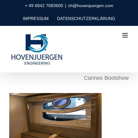
Zum
+ 49 6842 7083600
|
ch@hovenjuergen.com
Inhalt
IMPRESSUM
DATENSCHUTZERKLÄRUNG
springen
Cannes Bootshow