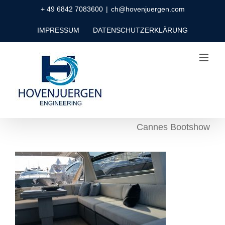
Zum
+ 49 6842 7083600
|
ch@hovenjuergen.com
Inhalt
IMPRESSUM
DATENSCHUTZERKLÄRUNG
springen
Cannes Bootshow