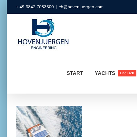
Zum
+ 49 6842 7083600
|
ch@hovenjuergen.com
Inhalt
springen
START
YACHTS
Englisch