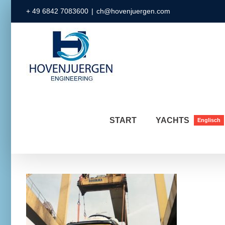
Zum
+ 49 6842 7083600
|
ch@hovenjuergen.com
Inhalt
springen
START
YACHTS
Englisch