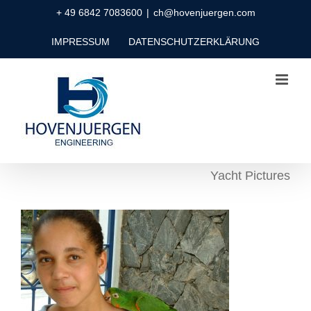
Zum
+ 49 6842 7083600
|
ch@hovenjuergen.com
Inhalt
IMPRESSUM
DATENSCHUTZERKLÄRUNG
springen
Yacht Pictures