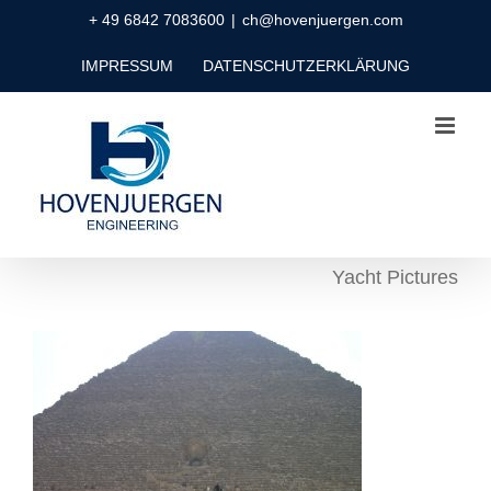
Zum
+ 49 6842 7083600
|
ch@hovenjuergen.com
Inhalt
IMPRESSUM
DATENSCHUTZERKLÄRUNG
springen
Yacht Pictures