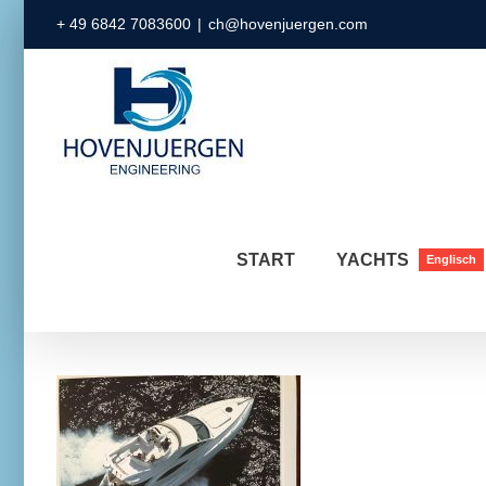
Zum
+ 49 6842 7083600
|
ch@hovenjuergen.com
Inhalt
springen
START
YACHTS
Englisch