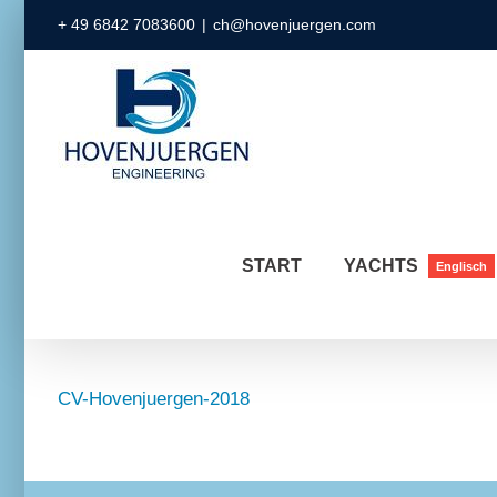
Zum
+ 49 6842 7083600
|
ch@hovenjuergen.com
Inhalt
springen
START
YACHTS
Englisch
CV-Hovenjuergen-2018