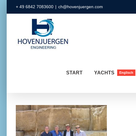
Zum
+ 49 6842 7083600
|
ch@hovenjuergen.com
Inhalt
springen
START
YACHTS
Englisch