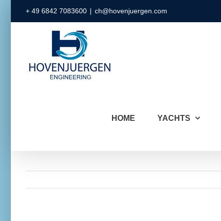
Skip
+ 49 6842 7083600
|
ch@hovenjuergen.com
to
content
HOME
YACHTS